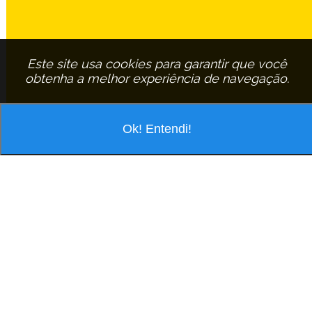
Este site usa cookies para garantir que você
obtenha a melhor experiência de navegação.
Ok! Entendi!
VOCÊ ESTÁ PESQUISANDO POR
ASSINANTE:
CLEBER-MULLER
EM
SAO-CARLOS
CLEBER MULLER
R Zilda Brandao, 79 Sta Eudoxia - Cep: 13579-040 São Carlos/São Paulo
Tel.: (16) 3379-1374