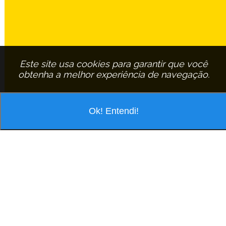
Este site usa cookies para garantir que você
obtenha a melhor experiência de navegação.
Ok! Entendi!
VOCÊ ESTÁ PESQUISANDO POR
ASSINANTE:
HELOISA-ELISABETH-CANDIDA-MOREIRA
EM
SAO-CARLOS
HELOISA ELISABETH CANDIDA MOREIRA
R Vicente Aparecido Da Silva, 331 Jd Acapulco - Cep: 13563-707 São
Carlos/São Paulo
Tel.: (16) 3364-3231