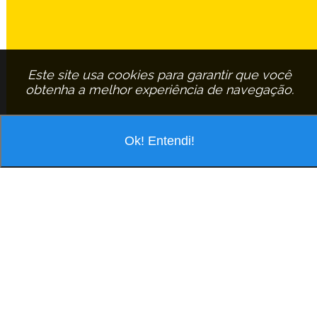
Este site usa cookies para garantir que você
obtenha a melhor experiência de navegação.
Ok! Entendi!
VOCÊ ESTÁ PESQUISANDO POR
ASSINANTE:
JAQUELINE-FERREIRA
EM
SAO-CARLOS
JAQUELINE FERREIRA
R Vinte E Quatro De Maio, 249 Jd S Carlos - Cep: 13560-643 São
Carlos/São Paulo
Tel.: (16) 3116-5428