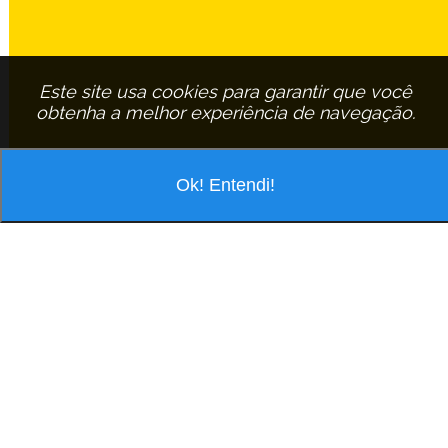
Este site usa cookies para garantir que você
obtenha a melhor experiência de navegação.
Ok! Entendi!
VOCÊ ESTÁ PESQUISANDO POR
ASSINANTE:
LUCIANA-AGUIAR-CERA
EM
SAO-CARLOS
LUCIANA AGUIAR CERA
Al Vila Rica, 220 Pq Sabara - Cep: 13567-690 São Carlos/São Paulo
Tel.: (16) 3411-0124