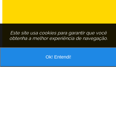
Este site usa cookies para garantir que você
obtenha a melhor experiência de navegação.
Ok! Entendi!
VOCÊ ESTÁ PESQUISANDO POR
ASSINANTE:
MARIA-HELENA-HIPPOLITO-DA-SILVA
EM
SAO-
CARLOS
MARIA HELENA HIPPOLITO DA SILVA
R Waldomiro Santana De Oliveira, 50 fds Cj H Sta Angelina - Cep: 13563-
604 São Carlos/São Paulo
Tel.: (16) 3364-5295