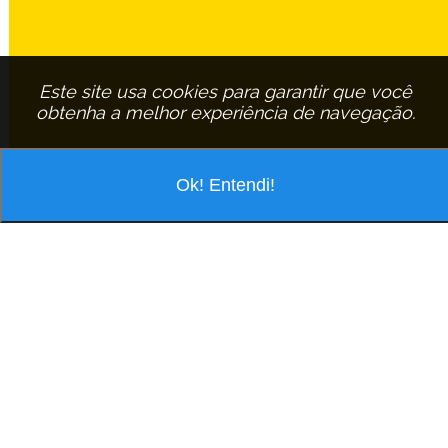
Este site usa cookies para garantir que você
obtenha a melhor experiência de navegação.
Ok! Entendi!
VOCÊ ESTÁ PESQUISANDO POR
ASSINANTE:
OSMAIR-TOSARINI
EM
SAO-CARLOS
OSMAIR TOSARINI
R Vicente D'aquino, 499 Jd Ricetti - Cep: 13570-060 São Carlos/São Paulo
Tel.: (16) 3368-3636