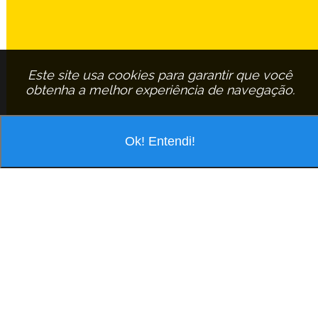
Este site usa cookies para garantir que você
obtenha a melhor experiência de navegação.
Ok! Entendi!
VOCÊ ESTÁ PESQUISANDO POR
ASSINANTE:
PAULO-BUENO
EM
SAO-CARLOS
PAULO BUENO
R Vicente Aparecido Da Silva, 63 Jd Acapulco - Cep: 13563-707 São
Carlos/São Paulo
Tel.: (16) 3411-2912