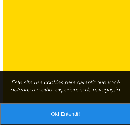
Este site usa cookies para garantir que você
obtenha a melhor experiência de navegação.
Ok! Entendi!
VOCÊ ESTÁ PESQUISANDO POR
ASSINANTE:
PAULO-CESAR-MIGLIATO
EM
SAO-CARLOS