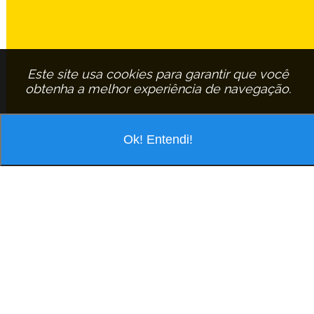
Este site usa cookies para garantir que você
obtenha a melhor experiência de navegação.
Ok! Entendi!
VOCÊ ESTÁ PESQUISANDO POR
ASSINANTE:
ROBERTO-CARLOS-TEODORO
EM
SAO-CARLOS
ROBERTO CARLOS TEODORO
R Urias Cardoso De Toledo, 124 Jd S Carlos 5 - Cep: 13563-528 São
Carlos/São Paulo
Tel.: (16) 3501-4762