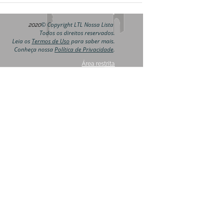
© Copyright LTL Nossa Lista
2020
Todos os direitos reservados.
Leia os
Termos de Uso
para saber mais.
Conheça nossa
Política de Privacidade
.
Área restrita