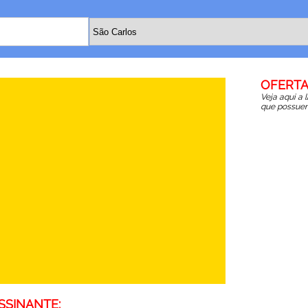
OFERTA
Veja aqui a 
que possuem
SSINANTE: