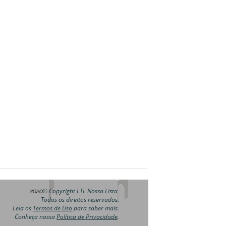
© Copyright LTL Nossa Lista
2020
Todos os direitos reservados.
Leia os
Termos de Uso
para saber mais.
Conheça nossa
Política de Privacidade
.