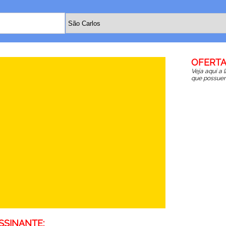
OFERTA
Veja aqui a 
que possuem
SSINANTE: