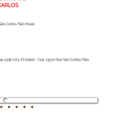
CARLOS
 São Carlos/São Paulo
 ap 233b cd 5 Vl Izabel - Cep: 13570-820 São Carlos/São