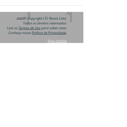
© Copyright LTL Nossa Lista
2020
Todos os direitos reservados.
Leia os
Termos de Uso
para saber mais.
Conheça nossa
Política de Privacidade
.
Área restrita