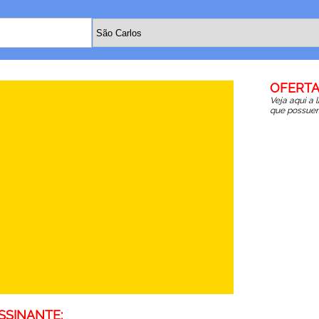
OFERTA
Veja aqui a 
que possuem
SSINANTE: