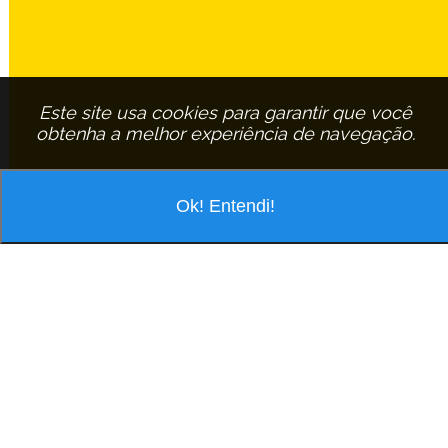
Este site usa cookies para garantir que você
obtenha a melhor experiência de navegação.
Ok! Entendi!
VOCÊ ESTÁ PESQUISANDO POR
ASSINANTE:
WAGNER-DE-FREITAS-FERREIRA
EM
SAO-
CARLOS
WAGNER DE FREITAS FERREIRA
R Willian Sallum, 46 Jd S Carlos 5 - Cep: 13563-526 São Carlos/São Paulo
Tel.: (16) 3413-0989